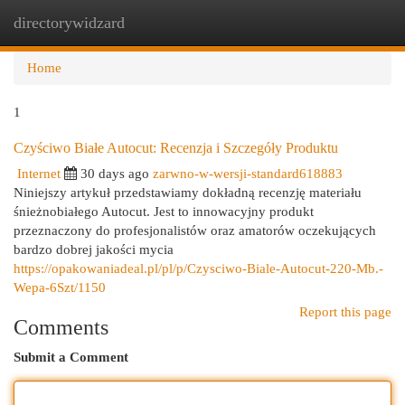
directorywidzard
Togg
navi
Home
1
Czyściwo Białe Autocut: Recenzja i Szczegóły Produktu
Internet
30 days ago
zarwno-w-wersji-standard618883
Niniejszy artykuł przedstawiamy dokładną recenzję materiału
śnieżnobiałego Autocut. Jest to innowacyjny produkt
przeznaczony do profesjonalistów oraz amatorów oczekujących
bardzo dobrej jakości mycia
https://opakowaniadeal.pl/pl/p/Czysciwo-Biale-Autocut-220-Mb.-
Wepa-6Szt/1150
Report this page
Comments
Submit a Comment