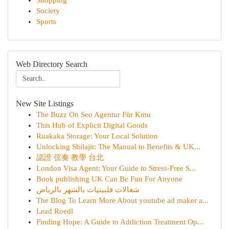
Shopping
Society
Sports
Web Directory Search
New Site Listings
The Buzz On Seo Agentur Für Kmu
This Hub of Explicit Digital Goods
Ruakaka Storage: Your Local Solution
Unlocking Shilajit: The Manual to Benefits & UK...
認證 弦奏 教學 台北
London Visa Agent: Your Guide to Stress-Free S...
Book publishing UK Can Be Fun For Anyone
شغالات فلبينيات بالشهر بالرياض
The Blog To Learn More About youtube ad maker a...
Lead Roedl
Finding Hope: A Guide to Addiction Treatment Op...