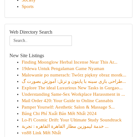
Society
Sports
Web Directory Search
New Site Listings
Finding Moonglow Herbal Incense Near This Ar...
19dewa Untuk Pengalaman Game Nyaman
Malowanie po numerach: Twórz piękny obraz mostk...
طراحی بازی سینه با پایتون و ترتل: آموزش بصورت گ...
Explore The ideal Luxurious New Tasks in Gurgao...
Understanding Same-Sex Workplace Harassment in ...
Mail Order 420: Your Guide to Online Cannabis
Pamper Yourself: Aesthetic Salon & Massage S...
Bảng Chi Phí Xuất Bản Mới Nhất 2024
Lo-Fi Cosmic Drift: Your Ultimate Study Soundtrack
خدمة ليموزين مطار القاهرة القاهره : تجربة ...
vn88 Link Mới Nhất