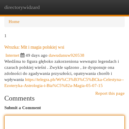
directorywidzard
Togg
navi
Home
1
Wrozka: Mit i magia polskiej wsi
Internet
49 days ago
dawudanuw920538
Wiedźma to figura głęboko zakorzeniona wewnątrz legendach i
czarach polskiej wieśni . Zwykle sądzono , że dysponuje ona
zdolności do zgadywania przyszłości, opatrywania chorób i
wpływania
https://telegra.ph/Wr%C3%B3%C5%BCka-Celestyna--
Ezoteryka-Astrologia-i-Bia%C5%82a-Magia-05-07-15
Report this page
Comments
Submit a Comment