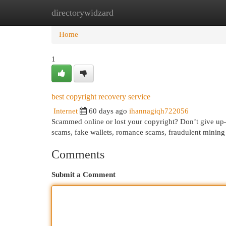
directorywidzard
Home
New Site Listings
Add Site
Cat
Home
1
best copyright recovery service
Internet
60 days ago
ihannagiqh722056
Scammed online or lost your copyright? Don’t give up—r
scams, fake wallets, romance scams, fraudulent mining
Comments
Submit a Comment