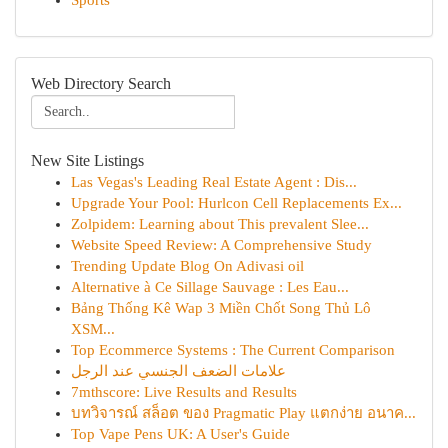
Sports
Web Directory Search
New Site Listings
Las Vegas's Leading Real Estate Agent : Dis...
Upgrade Your Pool: Hurlcon Cell Replacements Ex...
Zolpidem: Learning about This prevalent Slee...
Website Speed Review: A Comprehensive Study
Trending Update Blog On Adivasi oil
Alternative à Ce Sillage Sauvage : Les Eau...
Bảng Thống Kê Wap 3 Miền Chốt Song Thủ Lô
XSM...
Top Ecommerce Systems : The Current Comparison
علامات الضعف الجنسي عند الرجل
7mthscore: Live Results and Results
บทวิจารณ์ สล็อต ของ Pragmatic Play แตกง่าย อนาค...
Top Vape Pens UK: A User's Guide