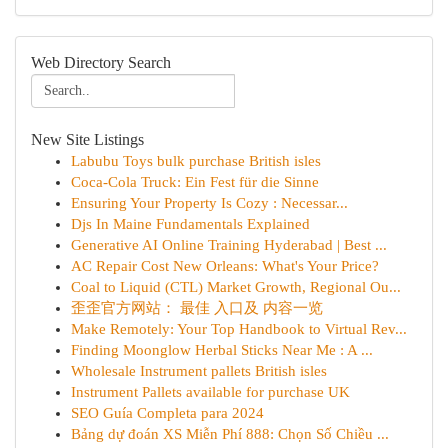
Web Directory Search
New Site Listings
Labubu Toys bulk purchase British isles
Coca-Cola Truck: Ein Fest für die Sinne
Ensuring Your Property Is Cozy : Necessar...
Djs In Maine Fundamentals Explained
Generative AI Online Training Hyderabad | Best ...
AC Repair Cost New Orleans: What's Your Price?
Coal to Liquid (CTL) Market Growth, Regional Ou...
歪歪官方网站： 最佳 入口及 内容一览
Make Remotely: Your Top Handbook to Virtual Rev...
Finding Moonglow Herbal Sticks Near Me : A ...
Wholesale Instrument pallets British isles
Instrument Pallets available for purchase UK
SEO Guía Completa para 2024
Bảng dự đoán XS Miễn Phí 888: Chọn Số Chiều ...