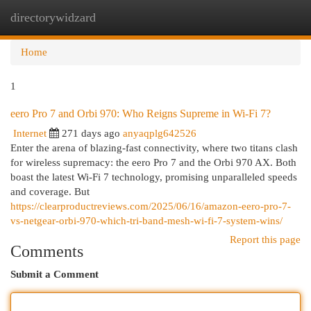
directorywidzard
Togg
navi
Home
1
eero Pro 7 and Orbi 970: Who Reigns Supreme in Wi-Fi 7?
Internet
271 days ago
anyaqplg642526
Enter the arena of blazing-fast connectivity, where two titans clash
for wireless supremacy: the eero Pro 7 and the Orbi 970 AX. Both
boast the latest Wi-Fi 7 technology, promising unparalleled speeds
and coverage. But
https://clearproductreviews.com/2025/06/16/amazon-eero-pro-7-
vs-netgear-orbi-970-which-tri-band-mesh-wi-fi-7-system-wins/
Report this page
Comments
Submit a Comment