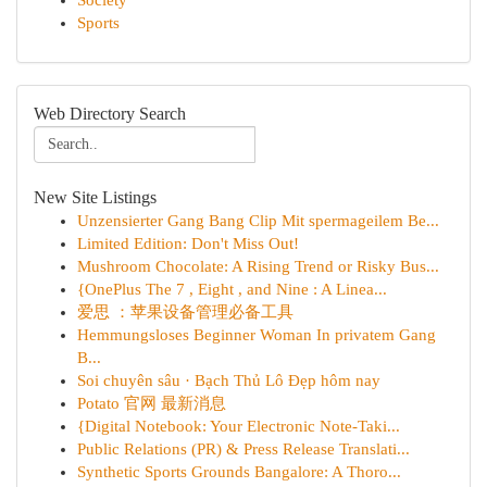
Society
Sports
Web Directory Search
New Site Listings
Unzensierter Gang Bang Clip Mit spermageilem Be...
Limited Edition: Don't Miss Out!
Mushroom Chocolate: A Rising Trend or Risky Bus...
{OnePlus The 7 , Eight , and Nine : A Linea...
爱思 ：苹果设备管理必备工具
Hemmungsloses Beginner Woman In privatem Gang
B...
Soi chuyên sâu · Bạch Thủ Lô Đẹp hôm nay
Potato 官网 最新消息
{Digital Notebook: Your Electronic Note-Taki...
Public Relations (PR) & Press Release Translati...
Synthetic Sports Grounds Bangalore: A Thoro...