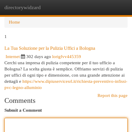
directorywidzard
Togg
navi
Home
1
La Tua Soluzione per la Pulizia Uffici a Bologna
Internet
302 days ago
lorigfvv445359
Cerchi una impresa di pulizia competente per il tuo ufficio a
Bologna? La scelta giusta è semplice. Offriamo servizi di pulizia
per uffici di ogni tipo e dimensione, con una grande attenzione ai
dettagli e
https://www.dipiuservicesrl.it/richiesta-preventivo-infissi-
pvc-legno-alluminio
Report this page
Comments
Submit a Comment