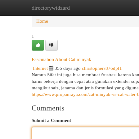
directorywidzard
Home
New Site Listings
Add Site
Cat
Home
1
Fascination About Cat minyak
Internet
356 days ago
christophers876dpf1
Namun Sifat ini juga bisa membuat frustrasi karena k
harus bekerja dengan cepat atau gunakan extender su
mengikut saiz, jenama dan jenis formulasi yang digu
https://www.propanraya.com/cat-minyak-vs-cat-water-
Comments
Submit a Comment