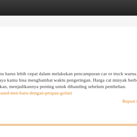
egories
Register
Login
amu harus lebih cepat dalam melakukan pencampuran car or truck warn
paya kamu bisa menghambat waktu pengeringan. Harga cat minyak berb
nakan, menjadikannya penting untuk dibanding sebelum pembelian.
based-tren-baru-dengan-propan-gofast
Report 