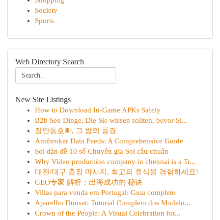
Shopping
Society
Sports
Web Directory Search
New Site Listings
How to Download In-Game APKs Safely
B2b Seo Dinge, Die Sie wissen sollten, bevor Si...
장안동호빠, 그 밤의 풍경
Amibroker Data Feeds: A Comprehensive Guide
Soi dàn đề 10 số Chuyên gia Soi cầu chuẩn
Why Video production company in chennai is a Tr...
대전/대구 출장 마사지, 최고의 휴식을 경험하세요!
GEO专家 解析：出海成功的 秘诀
Villas para venda em Portugal: Guia completo
Aparelho Duosat: Tutorial Completo dos Modelo...
Crown of the People: A Visual Celebration for...