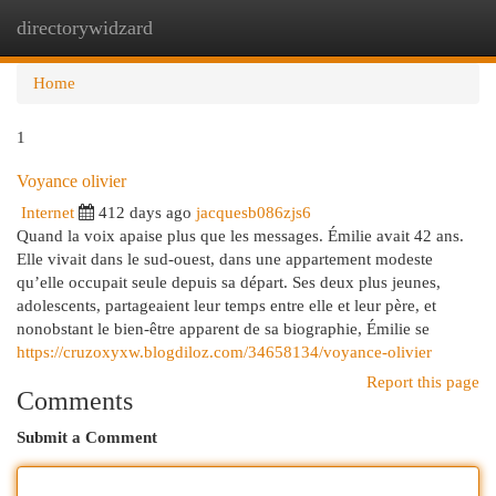
directorywidzard
Togg
navi
Home
1
Voyance olivier
Internet
412 days ago
jacquesb086zjs6
Quand la voix apaise plus que les messages. Émilie avait 42 ans.
Elle vivait dans le sud-ouest, dans une appartement modeste
qu’elle occupait seule depuis sa départ. Ses deux plus jeunes,
adolescents, partageaient leur temps entre elle et leur père, et
nonobstant le bien-être apparent de sa biographie, Émilie se
https://cruzoxyxw.blogdiloz.com/34658134/voyance-olivier
Report this page
Comments
Submit a Comment