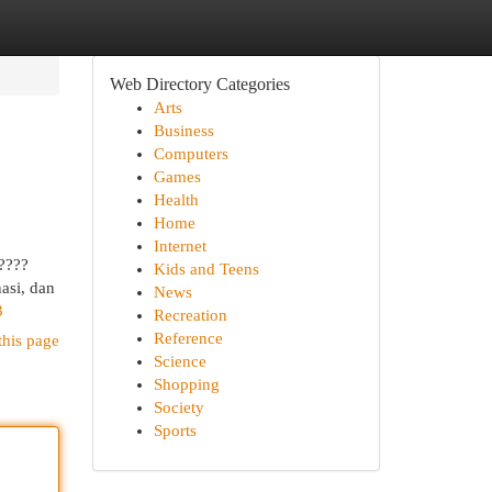
Web Directory Categories
Arts
Business
Computers
Games
Health
Home
Internet
 ????
Kids and Teens
asi, dan
News
3
Recreation
Reference
this page
Science
Shopping
Society
Sports