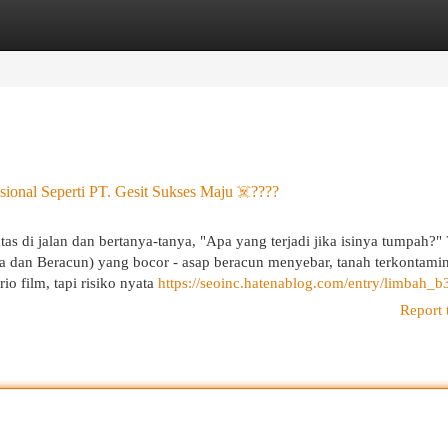
egories
Register
Login
sional Seperti PT. Gesit Sukses Maju ☠️????
s di jalan dan bertanya-tanya, "Apa yang terjadi jika isinya tumpah?"
 dan Beracun) yang bocor - asap beracun menyebar, tanah terkontamin
io film, tapi risiko nyata
https://seoinc.hatenablog.com/entry/limbah_b
Report 