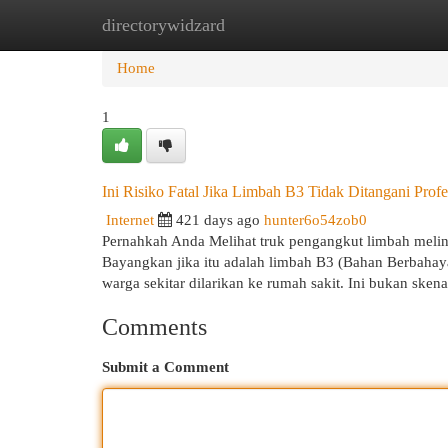
directorywidzard
Home
New Site Listings
Add Site
Cat
Home
1
Ini Risiko Fatal Jika Limbah B3 Tidak Ditangani Profe
Internet
421 days ago
hunter6o54zob0
Pernahkah Anda Melihat truk pengangkut limbah melinta
Bayangkan jika itu adalah limbah B3 (Bahan Berbahaya
warga sekitar dilarikan ke rumah sakit. Ini bukan skenar
Comments
Submit a Comment