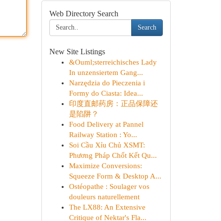
Web Directory Search
Search
New Site Listings
&Ouml;sterreichisches Lady
In unzensiertem Gang...
Narzędzia do Pieczenia i
Formy do Ciasta: Idea...
印度直邮药房：正品保障还
是陷阱？
Food Delivery at Pannel
Railway Station : Yo...
Soi Cầu Xỉu Chủ XSMT:
Phương Pháp Chốt Kết Qu...
Maximize Conversions:
Squeeze Form & Desktop A...
Ostéopathe : Soulager vos
douleurs naturellement
The LX88: An Extensive
Critique of Nektar's Fla...