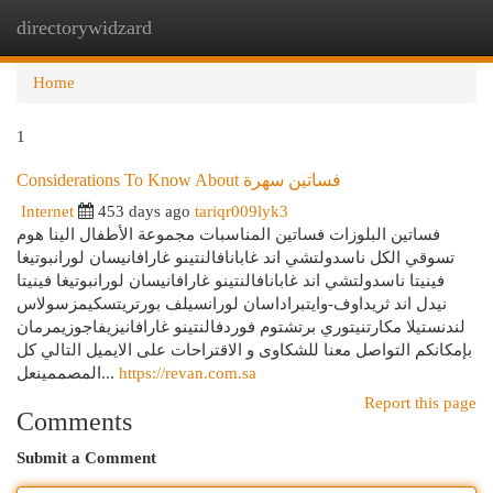
directorywidzard
Togg
navi
Home
1
Considerations To Know About فساتين سهرة
Internet
453 days ago
tariqr009lyk3
فساتين البلوزات فساتين المناسبات مجموعة الأطفال الينا هوم
تسوقي الكل ناسدولتشي اند غابانافالنتينو غارافانيسان لورانبوتيغا
فينيتا ناسدولتشي اند غابانافالنتينو غارافانيسان لورانبوتيغا فينيتا
نيدل اند ثريداوف-وايتبراداسان لورانسيلف بورتريتسكيمزسولاس
لندنستيلا مكارتنيتوري برتشتوم فوردفالنتينو غارافانيزيفاجوزيمرمان
بإمكانكم التواصل معنا للشكاوى و الاقتراحات على الايميل التالي كل
المصممينعل...
https://revan.com.sa
Report this page
Comments
Submit a Comment