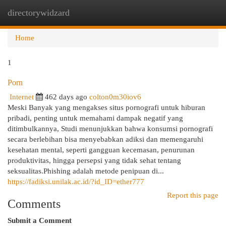
directorywidzard
Togg
navi
Home
1
Porn
Internet
462 days ago
colton0m30iov6
Meski Banyak yang mengakses situs pornografi untuk hiburan
pribadi, penting untuk memahami dampak negatif yang
ditimbulkannya, Studi menunjukkan bahwa konsumsi pornografi
secara berlebihan bisa menyebabkan adiksi dan memengaruhi
kesehatan mental, seperti gangguan kecemasan, penurunan
produktivitas, hingga persepsi yang tidak sehat tentang
seksualitas.Phishing adalah metode penipuan di...
https://fadiksi.unilak.ac.id/?id_ID=ether777
Report this page
Comments
Submit a Comment