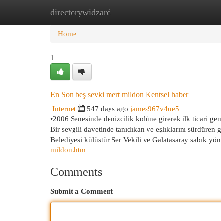
directorywidzard
Home
New Site Listings
Add Site
Cat
Home
1
En Son beş sevki mert mildon Kentsel haber
Internet
547 days ago
james967v4ue5
•2006 Senesinde denizcilik kolüne girerek ilk ticari ge
Bir sevgili davetinde tanıdıkan ve eşlıklarını sürdüren 
Belediyesi külüstür Ser Vekili ve Galatasaray sabık yöne
mildon.htm
Comments
Submit a Comment