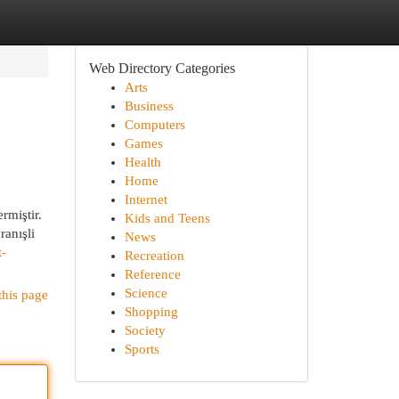
Web Directory Categories
Arts
Business
Computers
Games
Health
Home
Internet
rmiştir.
Kids and Teens
ranışli
News
t-
Recreation
Reference
Science
this page
Shopping
Society
Sports