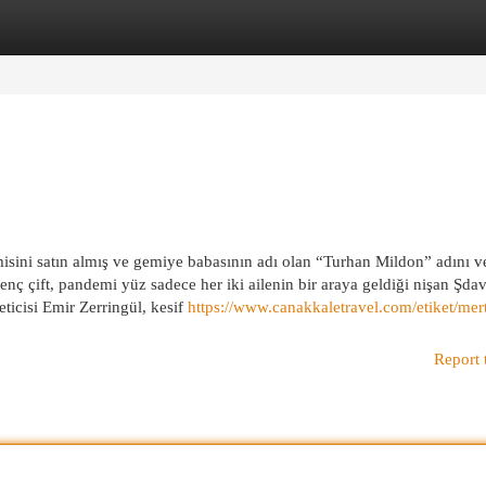
egories
Register
Login
misini satın almış ve gemiye babasının adı olan “Turhan Mildon” adını ve
genç çift, pandemi yüz sadece her iki ailenin bir araya geldiği nişan Şdav
ticisi Emir Zerringül, kesif
https://www.canakkaletravel.com/etiket/mer
Report 