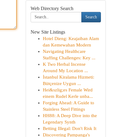
Web Directory Search
Search
New Site Listings
Hotel Dieng: Keajaiban Alam
dan Kemewahan Modern
Navigating Healthcare
Staffing Challenges: Key ...
K Two Herbal Incense
Around My Location ...
İstanbul Kiralama Hizmeti:
Bütçenize Uygun ...
Hei&szlig;es Female Wird
einem Rudel Kerle unba...
Forging Ahead: A Guide to
Stainless Steel Fittings
HH88: A Deep Dive into the
Legendary Synth
Betting Illegal: Don't Risk It
Discovering Pampanga's