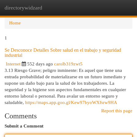
directorywidzard
Togg
navi
Home
1
Se Desconoce Detalles Sobre salud en el trabajo y seguridad
industrial
Internet
552 days ago
carolb319zwt5
3.13 Riesgo Grave; peligro inminente: Es aquel que tiene una
entrada probabilidad de materializarse en un futuro inmediato y
supone un daño bajo para la salud de los trabajadores. La
seguridad y la higiene son aspectos fundamentales en cualquier
entorno laboral o personal. Para avalar un entorno seguro y
saludable,
https://maps.app.goo.gl/Kew97byoWXfsrw9HA
Report this page
Comments
Submit a Comment